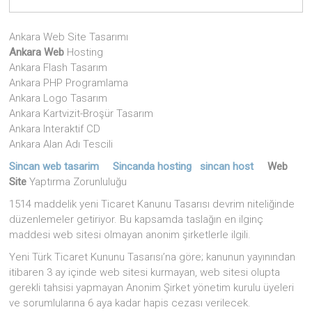
Ankara Web Site Tasarımı
Ankara Web
Hosting
Ankara Flash Tasarım
Ankara PHP Programlama
Ankara Logo Tasarım
Ankara Kartvizit-Broşür Tasarım
Ankara Interaktif CD
Ankara Alan Adı Tescili
Sincan web tasarim
Sincanda hosting
sincan host
Web
Site
Yaptırma Zorunluluğu
1514 maddelik yeni Ticaret Kanunu Tasarısı devrim niteliğinde
düzenlemeler getiriyor. Bu kapsamda taslağın en ilginç
maddesi web sitesi olmayan anonim şirketlerle ilgili.
Yeni Türk Ticaret Kununu Tasarısı’na göre; kanunun yayınından
itibaren 3 ay içinde web sitesi kurmayan, web sitesi olupta
gerekli tahsisi yapmayan Anonim Şirket yönetim kurulu üyeleri
ve sorumlularına 6 aya kadar hapis cezası verilecek.